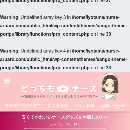
poripu/library/functions/prp_content.php
on line
27
Warning
: Undefined array key 3 in
/home/iyotama/nurse-
aruaru.com/public_html/wp-content/themes/sango-theme-
poripu/library/functions/prp_content.php
on line
30
Warning
: Undefined array key 4 in
/home/iyotama/nurse-
aruaru.com/public_html/wp-content/themes/sango-theme-
poripu/library/functions/prp_content.php
on line
33
看護師ママの子育て
新人看護師
悩み・転職
お問い合わせ
安くてかわいいナースグッズをお探しの方へ