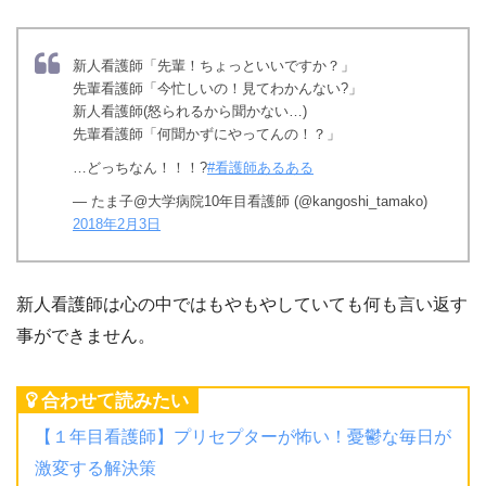
新人看護師「先輩！ちょっといいですか？」
先輩看護師「今忙しいの！見てわかんない?」
新人看護師(怒られるから聞かない…)
先輩看護師「何聞かずにやってんの！？」
…どっちなん！！！?
#看護師あるある
— たま子@大学病院10年目看護師 (@kangoshi_tamako)
2018年2月3日
新人看護師は心の中ではもやもやしていても何も言い返す
事ができません。
合わせて読みたい
【１年目看護師】プリセプターが怖い！憂鬱な毎日が
激変する解決策