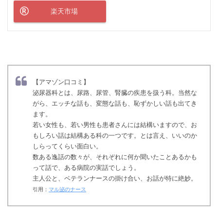
楽天市場
【アマゾン口コミ】
泌尿器科とは、尿路、尿管、腎臓の疾患を扱う科。当然な
がら、エッチな話も、変態な話も、恥ずかしい話も出てき
ます。
若い女性も、若い男性も患者さんには結構いますので、お
もしろい話は結構ある科の一つです。とは言え、いいのか
しらってくらい面白い。
数ある逸話の数々が、それぞれに何か聞いたことあるかも
って話で、ある病院の実話でしょう。
主人公と、ベテランナースの掛け合い、お話が特に絶妙。
引用：
マル泌のナース