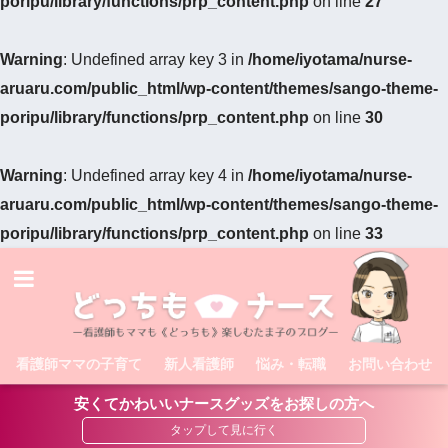
poripu/library/functions/prp_content.php
on line
27
Warning
: Undefined array key 3 in
/home/iyotama/nurse-
aruaru.com/public_html/wp-content/themes/sango-theme-
poripu/library/functions/prp_content.php
on line
30
Warning
: Undefined array key 4 in
/home/iyotama/nurse-
aruaru.com/public_html/wp-content/themes/sango-theme-
poripu/library/functions/prp_content.php
on line
33
看護師ママの子育て
新人看護師
悩み・転職
お問い合わせ
安くてかわいいナースグッズをお探しの方へ